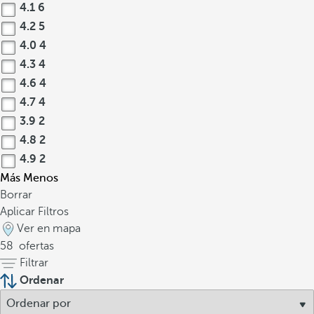
4.1
6
4.2
5
4.0
4
4.3
4
4.6
4
4.7
4
3.9
2
4.8
2
4.9
2
Más
Menos
Borrar
Aplicar Filtros
Ver en mapa
58
ofertas
Filtrar
Ordenar