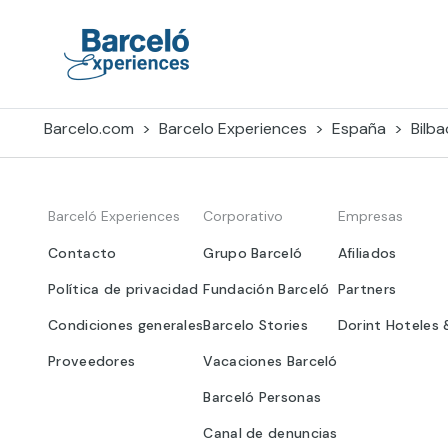
Skip
to
content
Barceló Experiences
Barcelo.com
Barcelo Experiences
España
Bilba
Barceló Experiences
Corporativo
Empresas
Contacto
Grupo Barceló
Afiliados
Política de privacidad
Fundación Barceló
Partners
Condiciones generales
Barcelo Stories
Dorint Hoteles 
Proveedores
Vacaciones Barceló
Barceló Personas
Canal de denuncias