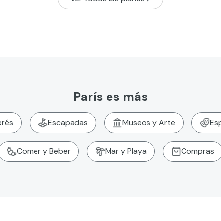
París es más
erés
Escapadas
Museos y Arte
Es
Comer y Beber
Mar y Playa
Compras