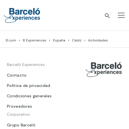
Skip
to
content
Barceló Experiences
B.com
B Experiences
España
Cádiz
Actividades
Barceló Experiences
Contacto
Política de privacidad
Condiciones generales
Proveedores
Corporativo
Grupo Barceló