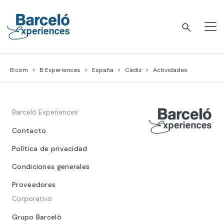
Skip
to
content
Barceló Experiences
B.com
B Experiences
España
Cádiz
Actividades
Barceló Experiences
Contacto
Política de privacidad
Condiciones generales
Proveedores
Corporativo
Grupo Barceló