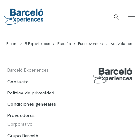
Skip
to
content
Barceló Experiences
B.com
B Experiences
España
Fuerteventura
Actividades
Barceló Experiences
Contacto
Política de privacidad
Condiciones generales
Proveedores
Corporativo
Grupo Barceló