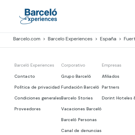
Skip
to
content
Barceló Experiences
Barcelo.com
Barcelo Experiences
España
Fuer
Barceló Experiences
Corporativo
Empresas
Contacto
Grupo Barceló
Afiliados
Política de privacidad
Fundación Barceló
Partners
Condiciones generales
Barcelo Stories
Dorint Hoteles 
Proveedores
Vacaciones Barceló
Barceló Personas
Canal de denuncias