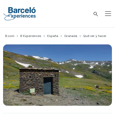
Skip
to
content
Barceló Experiences
B.com
B Experiences
España
Granada
Qué ver y hacer