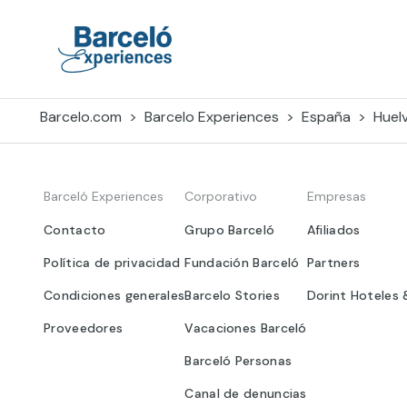
Skip
to
content
Barceló Experiences
Barcelo.com
Barcelo Experiences
España
Huel
Barceló Experiences
Corporativo
Empresas
Contacto
Grupo Barceló
Afiliados
Política de privacidad
Fundación Barceló
Partners
Condiciones generales
Barcelo Stories
Dorint Hoteles 
Proveedores
Vacaciones Barceló
Barceló Personas
Canal de denuncias