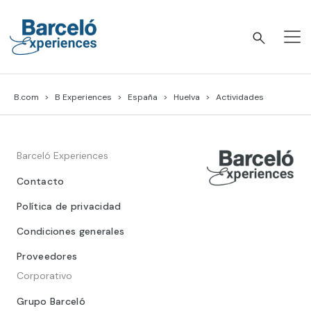
Skip
to
content
Barceló Experiences
B.com
B Experiences
España
Huelva
Actividades
Barceló Experiences
Contacto
Política de privacidad
Condiciones generales
Proveedores
Corporativo
Grupo Barceló