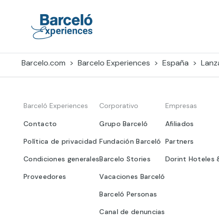
Skip
to
content
Barceló Experiences
Barcelo.com
Barcelo Experiences
España
Lanz
Barceló Experiences
Corporativo
Empresas
Contacto
Grupo Barceló
Afiliados
Política de privacidad
Fundación Barceló
Partners
Condiciones generales
Barcelo Stories
Dorint Hoteles 
Proveedores
Vacaciones Barceló
Barceló Personas
Canal de denuncias