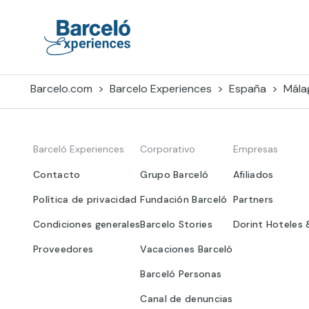
Skip
to
content
Barceló Experiences
Barcelo.com
Barcelo Experiences
España
Mála
Barceló Experiences
Corporativo
Empresas
Contacto
Grupo Barceló
Afiliados
Política de privacidad
Fundación Barceló
Partners
Condiciones generales
Barcelo Stories
Dorint Hoteles 
Proveedores
Vacaciones Barceló
Barceló Personas
Canal de denuncias