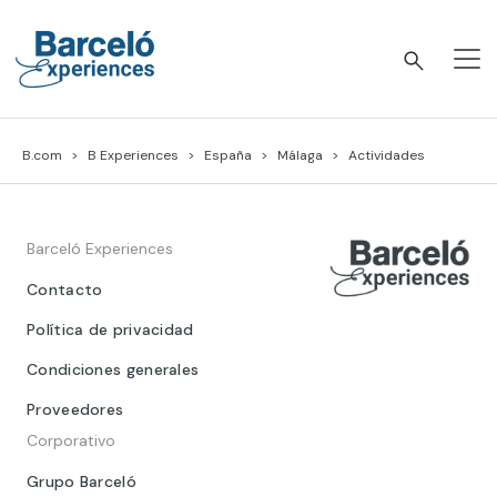
Skip
to
content
Barceló Experiences
B.com
B Experiences
España
Málaga
Actividades
Barceló Experiences
Contacto
Política de privacidad
Condiciones generales
Proveedores
Corporativo
Grupo Barceló