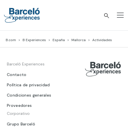
Skip
to
content
Barceló Experiences
B.com
B Experiences
España
Mallorca
Actividades
Barceló Experiences
Contacto
Política de privacidad
Condiciones generales
Proveedores
Corporativo
Grupo Barceló