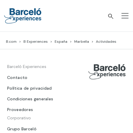
Skip
to
content
Barceló Experiences
B.com
B Experiences
España
Marbella
Actividades
Barceló Experiences
Contacto
Política de privacidad
Condiciones generales
Proveedores
Corporativo
Grupo Barceló