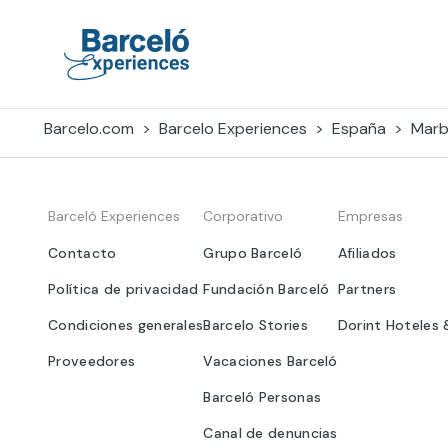
Skip
to
content
Barceló Experiences
Barcelo.com
Barcelo Experiences
España
Marb
Barceló Experiences
Corporativo
Empresas
Contacto
Grupo Barceló
Afiliados
Política de privacidad
Fundación Barceló
Partners
Condiciones generales
Barcelo Stories
Dorint Hoteles 
Proveedores
Vacaciones Barceló
Barceló Personas
Canal de denuncias