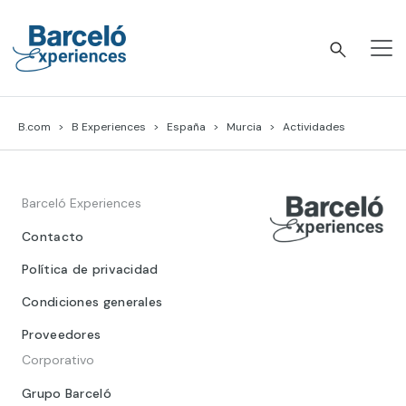
Skip
to
content
Barceló Experiences
B.com
B Experiences
España
Murcia
Actividades
Barceló Experiences
Contacto
Política de privacidad
Condiciones generales
Proveedores
Corporativo
Grupo Barceló