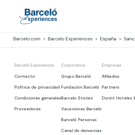
Skip
to
content
Barceló Experiences
Barcelo.com
Barcelo Experiences
España
Sanct
Barceló Experiences
Corporativo
Empresas
Contacto
Grupo Barceló
Afiliados
Política de privacidad
Fundación Barceló
Partners
Condiciones generales
Barcelo Stories
Dorint Hoteles 
Proveedores
Vacaciones Barceló
Barceló Personas
Canal de denuncias