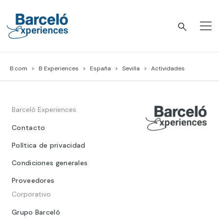
Skip
to
content
Barceló Experiences
B.com
B Experiences
España
Sevilla
Actividades
Barceló Experiences
Contacto
Política de privacidad
Condiciones generales
Proveedores
Corporativo
Grupo Barceló