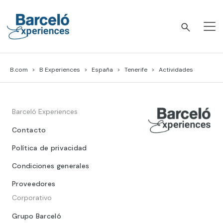
Skip
to
content
Barceló Experiences
B.com
B Experiences
España
Tenerife
Actividades
Barceló Experiences
Contacto
Política de privacidad
Condiciones generales
Proveedores
Corporativo
Grupo Barceló