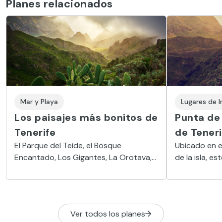
Planes relacionados
Mar y Playa
Lugares de I
Los paisajes más bonitos de
Punta de 
Tenerife
de Teneri
El Parque del Teide, el Bosque
Ubicado en e
Encantado, Los Gigantes, La Orotava,
de la isla, e
Icod de los Vinos, Masca y la
los rincones
observación de estrellas resumen la
inaccesibles
esencia de la isla
Ver todos los planes