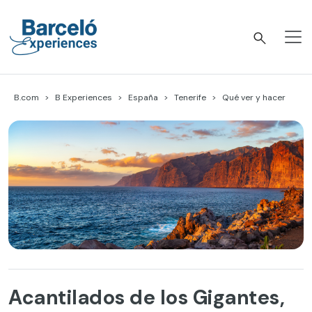
Skip
to
content
Barceló Experiences
B.com
B Experiences
España
Tenerife
Qué ver y hacer
Acantilados de los Gigantes,