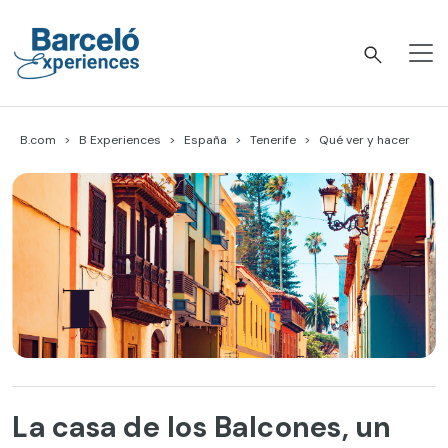
Skip
to
content
Barceló Experiences
B.com
B Experiences
España
Tenerife
Qué ver y hacer
La casa de los Balcones, un