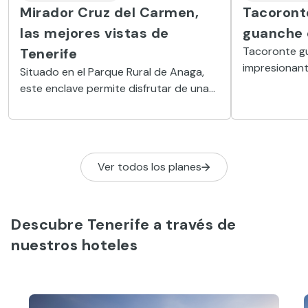
Mirador Cruz del Carmen,
Tacoronte
las mejores vistas de
guanche 
Tacoronte g
Tenerife
impresionant
Situado en el Parque Rural de Anaga,
colinas los 
este enclave permite disfrutar de unas
las áreas de
panorámicas increíbles de la Vega
guanches de
Lagunera, con el Teide como telón de
fondo
Ver todos los planes
Descubre Tenerife a través de
nuestros hoteles