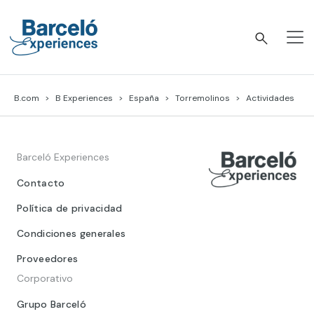
Skip
to
content
Barceló Experiences
B.com
B Experiences
España
Torremolinos
Actividades
Barceló Experiences
Contacto
Política de privacidad
Condiciones generales
Proveedores
Corporativo
Grupo Barceló