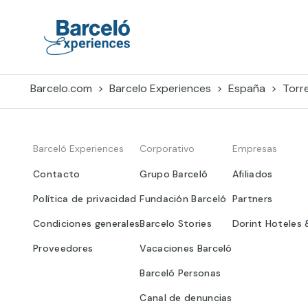
Skip
to
content
Barceló Experiences
Barcelo.com
Barcelo Experiences
España
Torr
Barceló Experiences
Corporativo
Empresas
Contacto
Grupo Barceló
Afiliados
Política de privacidad
Fundación Barceló
Partners
Condiciones generales
Barcelo Stories
Dorint Hoteles 
Proveedores
Vacaciones Barceló
Barceló Personas
Canal de denuncias