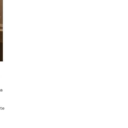
e
la
rte