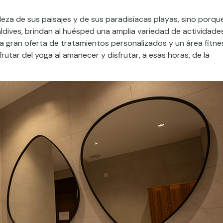
elleza de sus paisajes y de sus paradisíacas playas, sino porqu
ldives, brindan al huésped una amplia variedad de actividade
a gran oferta de tratamientos personalizados y un área fitne
tar del yoga al amanecer y disfrutar, a esas horas, de la