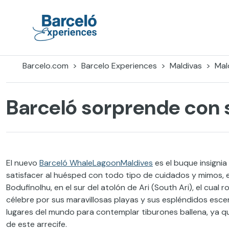
Skip
to
content
Barceló Experiences
Barcelo.com
Barcelo Experiences
Maldivas
Mal
Barceló sorprende con 
El nuevo
Barceló WhaleLagoonMaldives
es el buque insigni
satisfacer al huésped con todo tipo de cuidados y mimos, es
Bodufinolhu, en el sur del atolón de Ari (South Ari), el cual
célebre por sus maravillosas playas y sus espléndidos esce
lugares del mundo para contemplar tiburones ballena, ya q
de este arrecife.