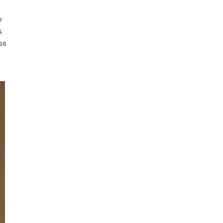
e
s
ss