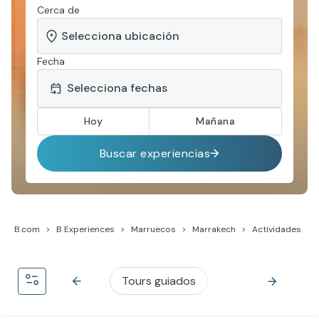
Cerca de
Fecha
Hoy
Mañana
Buscar experiencias
B.com
B Experiences
Marruecos
Marrakech
Actividades
Tours guiados
Tours en quad