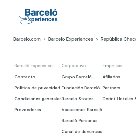
Skip
to
content
Barceló Experiences
Barcelo.com
Barcelo Experiences
República Chec
Barceló Experiences
Corporativo
Empresas
Contacto
Grupo Barceló
Afiliados
Política de privacidad
Fundación Barceló
Partners
Condiciones generales
Barcelo Stories
Dorint Hoteles 
Proveedores
Vacaciones Barceló
Barceló Personas
Canal de denuncias