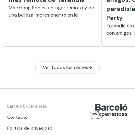
Mae Hong Son es un lugar remoto y de
paradisía
una belleza impresionante en la
Party
frontera con Myanmar por sus
Tailandia es 
templos, su naturaleza y sus gentes.
con amigos. H
naturaleza, p
todo lo que 
unas semanas
aprendizaje.
Ver todos los planes
Barceló Experiences
Contacto
Política de privacidad