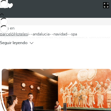
Barceló
Hoteles
i--andalucia--navidad--spa
Hoteles en Andalucía para Navidad con
spa
Descubra nuestros hoteles en Andalucía para celebrar la
Estás en
Navidad, donde la Costa de Andalucía se convierte en el
Barceló
Hoteles
i--andalucia--navidad--spa
escenario perfecto para unas fiestas inolvidables. Ofrecemos
Seguir leyendo