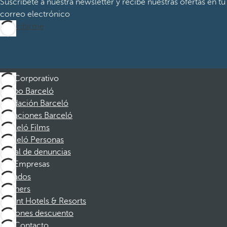
Suscríbete a nuestra newsletter y recibe nuestras ofertas en tu
correo electrónico
Suscribirme
Corporativo
Grupo Barceló
Fundación Barceló
Vacaciones Barceló
Barceló Films
Barceló Personas
Canal de denuncias
Empresas
Afiliados
Partners
Dorint Hotels & Resorts
Cupones descuento
Contacto