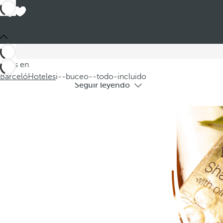
H
Le invitamos a descubrir nuestra oferta
Estás en
Barceló
Hoteles
i--buceo--todo-incluido
Seguir leyendo