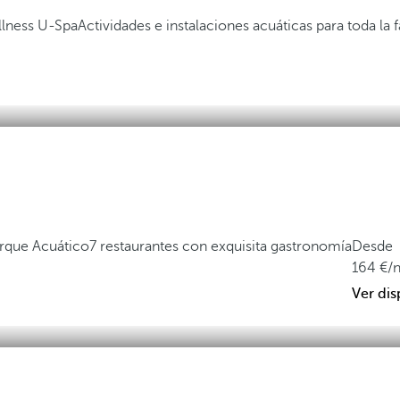
lness U-Spa
Actividades e instalaciones acuáticas para toda la f
Parque Acuático
7 restaurantes con exquisita gastronomía
Desde
164
/
Ver dis