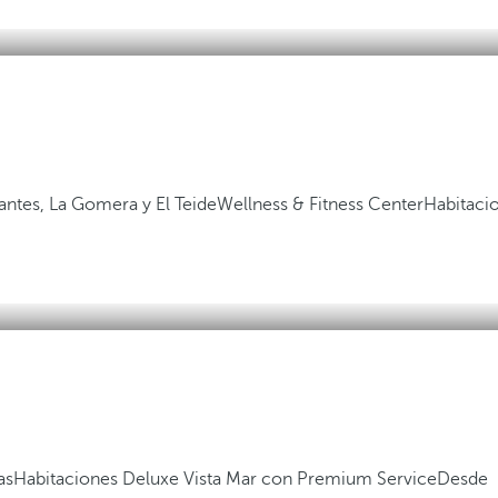
gantes, La Gomera y El Teide
Wellness & Fitness Center
Habitaci
as
Habitaciones Deluxe Vista Mar con Premium Service
Desde