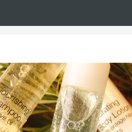
Estás en
Barceló
Hoteles
i--buceo--todo-incluido
oteles buceo todo inclui
 de buceo y alojamiento, con las mejores ofertas de hoteles to
completa que combina