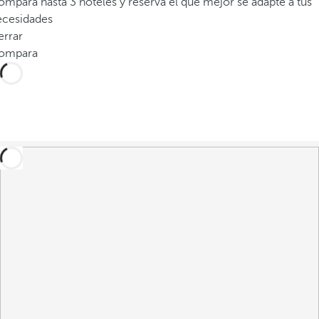
mpara hasta 3 hoteles y reserva el que mejor se adapte a tus
ecesidades
errar
ompara