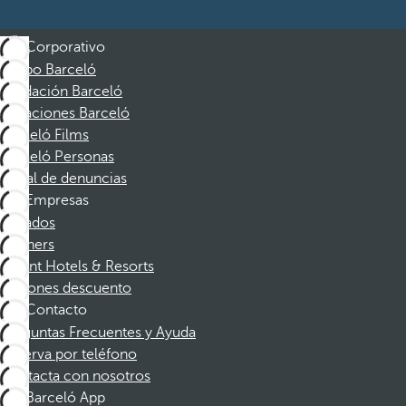
Corporativo
Grupo Barceló
Fundación Barceló
Vacaciones Barceló
Barceló Films
Barceló Personas
Canal de denuncias
Empresas
Afiliados
Partners
Dorint Hotels & Resorts
Cupones descuento
Contacto
Preguntas Frecuentes y Ayuda
Reserva por teléfono
Contacta con nosotros
Barceló App