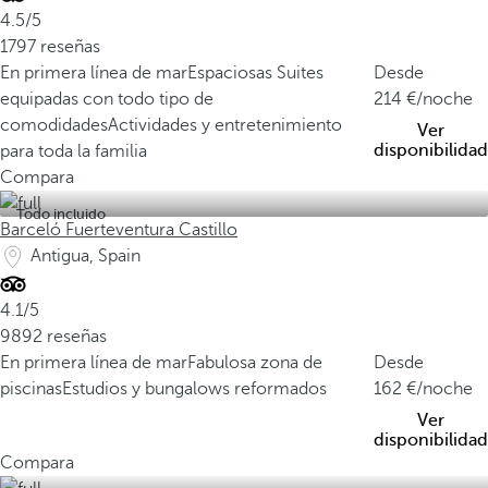
4.5/5
1797 reseñas
En primera línea de mar
Espaciosas Suites
Desde
equipadas con todo tipo de
214
/noche
comodidades
Actividades y entretenimiento
Ver
disponibilidad
para toda la familia
Compara
Todo incluido
Barceló Fuerteventura Castillo
Antigua, Spain
4.1/5
9892 reseñas
En primera línea de mar
Fabulosa zona de
Desde
piscinas
Estudios y bungalows reformados
162
/noche
Ver
disponibilidad
Compara