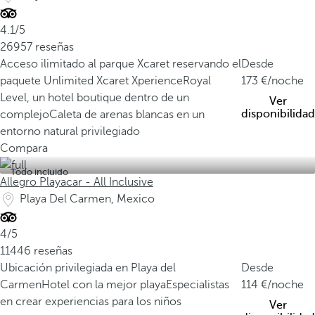
4.1/5
26957 reseñas
Acceso ilimitado al parque Xcaret reservando el
Desde
paquete Unlimited Xcaret Xperience
Royal
173
/noche
Level, un hotel boutique dentro de un
Ver
disponibilidad
complejo
Caleta de arenas blancas en un
entorno natural privilegiado
Compara
Todo incluido
Allegro Playacar - All Inclusive
Playa Del Carmen, Mexico
4/5
11446 reseñas
Ubicación privilegiada en Playa del
Desde
Carmen
Hotel con la mejor playa
Especialistas
114
/noche
en crear experiencias para los niños
Ver