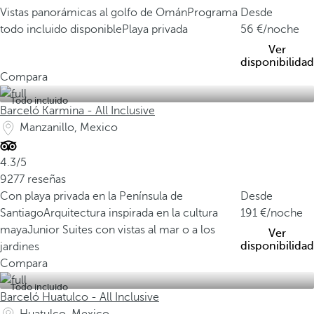
Vistas panorámicas al golfo de Omán
Programa
Desde
todo incluido disponible
Playa privada
56
/noche
Ver
disponibilidad
Compara
Todo incluido
Barceló Karmina - All Inclusive
Manzanillo, Mexico
4.3/5
9277 reseñas
Con playa privada en la Península de
Desde
Santiago
Arquitectura inspirada en la cultura
191
/noche
maya
Junior Suites con vistas al mar o a los
Ver
disponibilidad
jardines
Compara
Todo incluido
Barceló Huatulco - All Inclusive