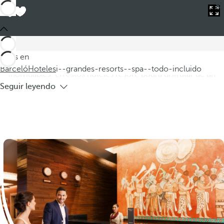
Barceló
Hoteles
i--grandes-resorts--spa--todo-incluido
Hoteles grandes resorts spa todo
incluido
Descubra nuestros grandes resorts spa todo incluido, donde
Estás en
cada detalle está diseñado para ofrecerle unas vacaciones
Barceló
Hoteles
i--grandes-resorts--spa--todo-incluido
inolvidables. En estos hoteles resort, podrá disfrutar de un
Seguir leyendo