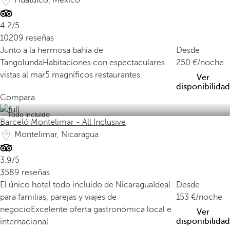
Huatulco, Mexico
4.2/5
10209 reseñas
Junto a la hermosa bahía de
Desde
Tangolunda
Habitaciones con espectaculares
250
/noche
vistas al mar
5 magníficos restaurantes
Ver
disponibilidad
Compara
Todo incluido
Barceló Montelimar - All Inclusive
Montelimar, Nicaragua
3.9/5
3589 reseñas
El único hotel todo incluido de Nicaragua
Ideal
Desde
para familias, parejas y viajes de
153
/noche
negocio
Excelente oferta gastronómica local e
Ver
disponibilidad
internacional