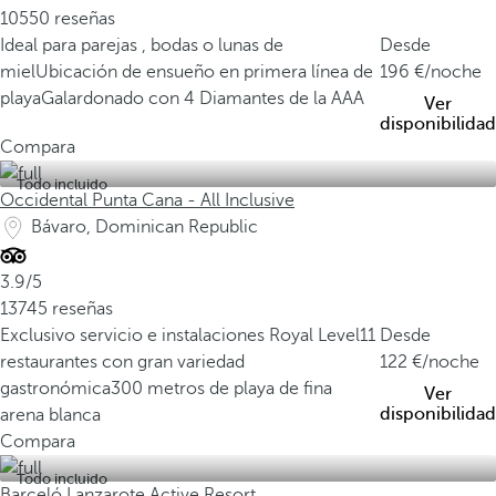
10550 reseñas
Ideal para parejas , bodas o lunas de
Desde
miel
Ubicación de ensueño en primera línea de
196
/noche
playa
Galardonado con 4 Diamantes de la AAA
Ver
disponibilidad
Compara
Todo incluido
Occidental Punta Cana - All Inclusive
Bávaro, Dominican Republic
3.9/5
13745 reseñas
Exclusivo servicio e instalaciones Royal Level
11
Desde
restaurantes con gran variedad
122
/noche
gastronómica
300 metros de playa de fina
Ver
disponibilidad
arena blanca
Compara
Todo incluido
Barceló Lanzarote Active Resort