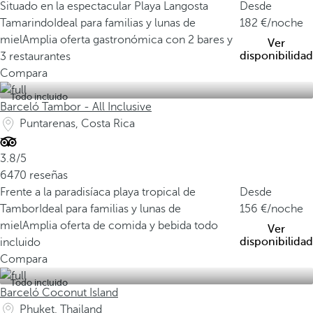
Situado en la espectacular Playa Langosta
Desde
Tamarindo
Ideal para familias y lunas de
182
/noche
miel
Amplia oferta gastronómica con 2 bares y
Ver
disponibilidad
3 restaurantes
Compara
Todo incluido
Barceló Tambor - All Inclusive
Puntarenas, Costa Rica
3.8/5
6470 reseñas
Frente a la paradisíaca playa tropical de
Desde
Tambor
Ideal para familias y lunas de
156
/noche
miel
Amplia oferta de comida y bebida todo
Ver
disponibilidad
incluido
Compara
Todo incluido
Barceló Coconut Island
Phuket, Thailand