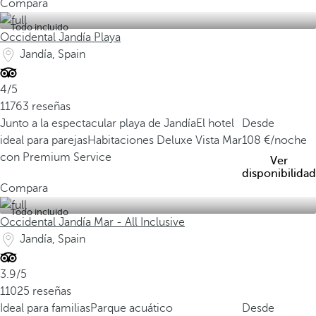
Compara
Todo incluido
Occidental Jandía Playa
Jandía, Spain
4/5
11763 reseñas
Junto a la espectacular playa de Jandía
El hotel
Desde
ideal para parejas
Habitaciones Deluxe Vista Mar
108
/noche
con Premium Service
Ver
disponibilidad
Compara
Todo incluido
Occidental Jandía Mar - All Inclusive
Jandía, Spain
3.9/5
11025 reseñas
Ideal para familias
Parque acuático
Desde