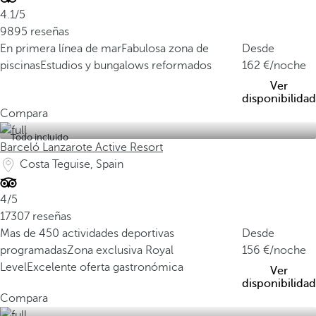
4.1/5
9895 reseñas
En primera línea de mar
Fabulosa zona de
Desde
piscinas
Estudios y bungalows reformados
162
/noche
Ver
disponibilidad
Compara
Todo incluido
Barceló Lanzarote Active Resort
Costa Teguise, Spain
4/5
17307 reseñas
Mas de 450 actividades deportivas
Desde
programadas
Zona exclusiva Royal
156
/noche
Level
Excelente oferta gastronómica
Ver
disponibilidad
Compara