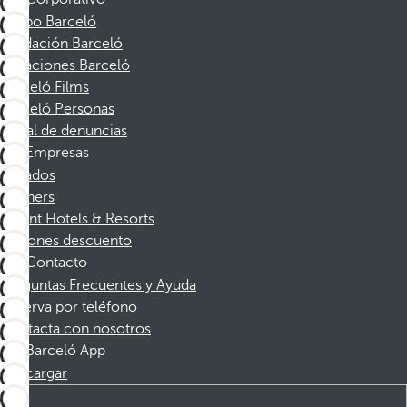
Grupo Barceló
Fundación Barceló
Vacaciones Barceló
Barceló Films
Barceló Personas
Canal de denuncias
Empresas
Afiliados
Partners
Dorint Hotels & Resorts
Cupones descuento
Contacto
Preguntas Frecuentes y Ayuda
Reserva por teléfono
Contacta con nosotros
Barceló App
Descargar