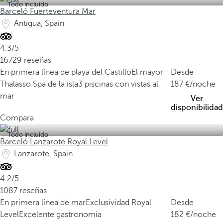
Todo incluido
Barceló Fuerteventura Mar
Antigua, Spain
4.3/5
16729 reseñas
En primera línea de playa del Castillo
El mayor
Desde
Thalasso Spa de la isla
3 piscinas con vistas al
187
/noche
mar
Ver
disponibilidad
Compara
Todo incluido
Barceló Lanzarote Royal Level
Lanzarote, Spain
4.2/5
1087 reseñas
En primera línea de mar
Exclusividad Royal
Desde
Level
Excelente gastronomía
182
/noche