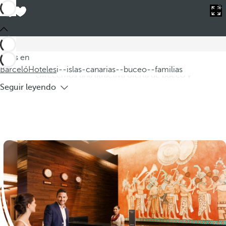
Barceló
Hoteles
i--islas-canarias--buceo--familias
Hoteles en Islas Canarias para buceo en
familias
Descubra nuestros hoteles en las Islas Canarias, ideales para
Estás en
familias que buscan disfrutar del buceo y la aventura.
Barceló
Hoteles
i--islas-canarias--buceo--familias
Ofrecemos una atractiva oferta de buceo y
Seguir leyendo