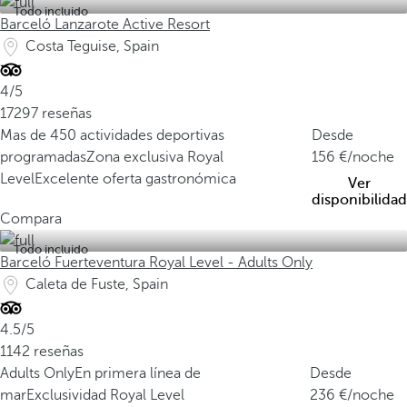
Todo incluido
Barceló Lanzarote Active Resort
Costa Teguise, Spain
4/5
17297 reseñas
Mas de 450 actividades deportivas
Desde
programadas
Zona exclusiva Royal
156
/noche
Level
Excelente oferta gastronómica
Ver
disponibilidad
Compara
Todo incluido
Barceló Fuerteventura Royal Level - Adults Only
Caleta de Fuste, Spain
4.5/5
1142 reseñas
Adults Only
En primera línea de
Desde
mar
Exclusividad Royal Level
236
/noche