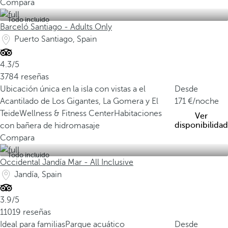
Compara
Todo incluido
Barceló Santiago - Adults Only
Puerto Santiago, Spain
4.3/5
3784 reseñas
Ubicación única en la isla con vistas a el
Desde
Acantilado de Los Gigantes, La Gomera y El
171
/noche
Teide
Wellness & Fitness Center
Habitaciones
Ver
disponibilidad
con bañera de hidromasaje
Compara
Todo incluido
Occidental Jandía Mar - All Inclusive
Jandía, Spain
3.9/5
11019 reseñas
Ideal para familias
Parque acuático
Desde