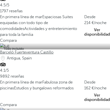
4.5/5
1797 reseñas
En primera línea de mar
Espaciosas Suites
Desde
equipadas con todo tipo de
214
/noche
comodidades
Actividades y entretenimiento
Ver
disponibilidad
para toda la familia
Compara
Todo incluido
Barceló Fuerteventura Castillo
Antigua, Spain
4.1/5
9892 reseñas
En primera línea de mar
Fabulosa zona de
Desde
piscinas
Estudios y bungalows reformados
162
/noche
Ver
disponibilidad
Compara