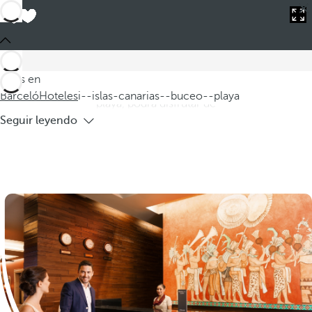
Barceló
Hoteles
i--islas-canarias--buceo--playa
Hoteles en Islas Canarias para buceo y
playa
Descubra nuestros hoteles en las Islas Canarias, ideales para
Estás en
los amantes del buceo y la playa. Con un alojamiento en la
Barceló
Hoteles
i--islas-canarias--buceo--playa
playa, podrá disfrutar de
Seguir leyendo