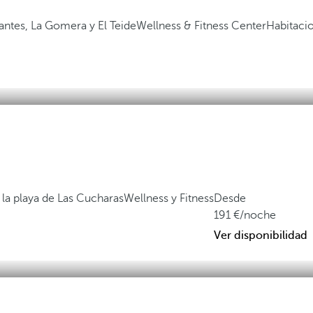
gantes, La Gomera y El Teide
Wellness & Fitness Center
Habitaci
 la playa de Las Cucharas
Wellness y Fitness
Desde
191
/noche
Ver disponibilidad