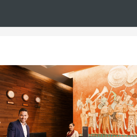
Estás en
Barceló
Hoteles
i--islas-canarias--playa--wifi-gratis
as Islas Canarias con playa 
anarias con playa y WIFI gratis. Ubicados estratégicamente a lo
un servicio