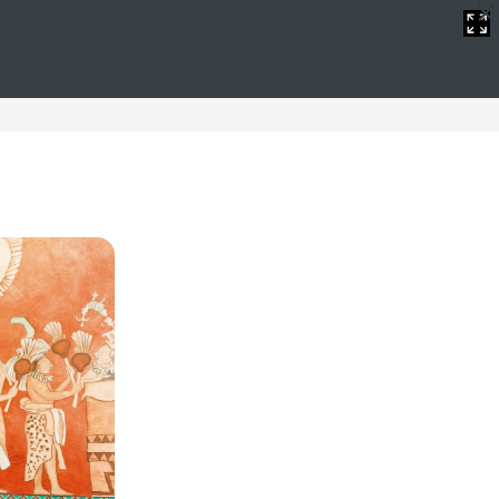
y WIFI gratis
 largo de la costa, estos hoteles ofrecen