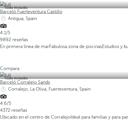
Todo incluido
Barceló Fuerteventura Castillo
Antigua, Spain
4.1/5
9892 reseñas
En primera línea de mar
Fabulosa zona de piscinas
Estudios y 
Compara
Todo incluido
Barceló Corralejo Sands
Corralejo, La Oliva, Fuerteventura, Spain
4.6/5
4372 reseñas
Ubicado en el centro de Corralejo
Ideal para familias y para pa