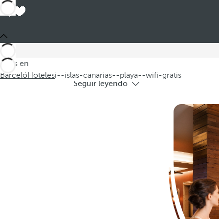
Hoteles en l
Descubra nuestros hoteles en Las Islas C
Estás en
Barceló
Hoteles
i--islas-canarias--playa--wifi-gratis
Seguir leyendo