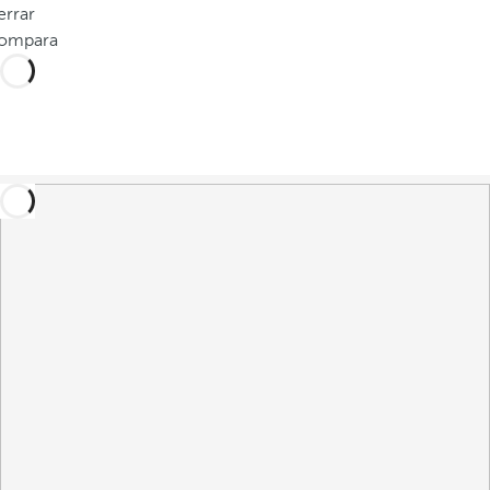
errar
ompara