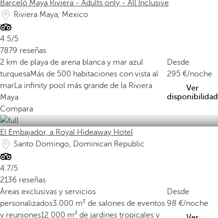
Barceló Maya Riviera - Adults only - All Inclusive
Riviera Maya, Mexico
4.5/5
7879 reseñas
2 km de playa de arena blanca y mar azul
Desde
turquesa
Más de 500 habitaciones con vista al
295
/noche
mar
La infinity pool más grande de la Riviera
Ver
disponibilidad
Maya
Compara
El Embajador, a Royal Hideaway Hotel
Santo Domingo, Dominican Republic
4.7/5
2136 reseñas
Áreas exclusivas y servicios
Desde
personalizados
3.000 m² de salones de eventos
98
/noche
y reuniones
12.000 m² de jardines tropicales y
Ver