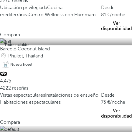
3270 reseñas
Ubicación privilegiada
Cocina
Desde
mediterránea
Centro Wellness con Hammam
81
/noche
Ver
disponibilidad
Compara
Todo incluido
Barceló Coconut Island
Phuket, Thailand
Nuevo hotel
4.4/5
4222 reseñas
Vistas espectaculares
Instalaciones de ensueño
Desde
Habitaciones espectaculares
75
/noche
Ver
disponibilidad
Compara