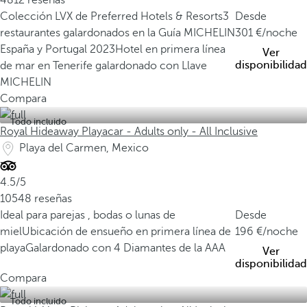
4812 reseñas
Colección LVX de Preferred Hotels & Resorts
3
Desde
restaurantes galardonados en la Guía MICHELIN
301
/noche
España y Portugal 2023
Hotel en primera línea
Ver
disponibilidad
de mar en Tenerife galardonado con Llave
MICHELIN
Compara
Todo incluido
Royal Hideaway Playacar - Adults only - All Inclusive
Playa del Carmen, Mexico
4.5/5
10548 reseñas
Ideal para parejas , bodas o lunas de
Desde
miel
Ubicación de ensueño en primera línea de
196
/noche
playa
Galardonado con 4 Diamantes de la AAA
Ver
disponibilidad
Compara
Todo incluido