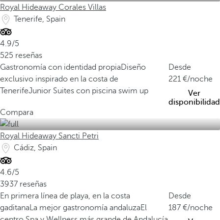
Royal Hideaway Corales Villas
Tenerife, Spain
4.9/5
525 reseñas
Gastronomía con identidad propia
Diseño
Desde
exclusivo inspirado en la costa de
221
/noche
Tenerife
Junior Suites con piscina swim up
Ver
disponibilidad
Compara
Royal Hideaway Sancti Petri
Cádiz, Spain
4.6/5
3937 reseñas
En primera línea de playa, en la costa
Desde
gaditana
La mejor gastronomía andaluza
El
187
/noche
centro Spa y Wellness más grande de Andalucía