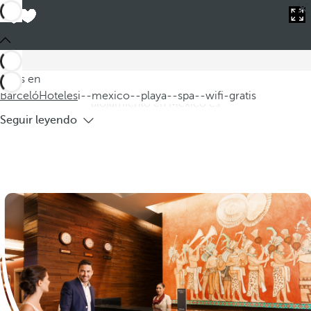
Barceló
Hoteles
i--mexico--playa--spa--wifi-gratis
Hoteles en México, playa, spa, WIFI
gratis
Descubra nuestros hoteles en México, donde podrá disfrutar
Estás en
de una experiencia única en la playa con spa y WIFI gratis. Este
Barceló
Hoteles
i--mexico--playa--spa--wifi-gratis
alojamiento en México es
Seguir leyendo