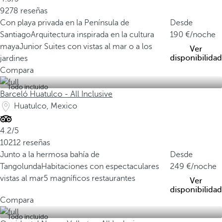
9278 reseñas
Con playa privada en la Península de
Desde
Santiago
Arquitectura inspirada en la cultura
190
/noche
maya
Junior Suites con vistas al mar o a los
Ver
disponibilidad
jardines
Compara
Todo incluido
Barceló Huatulco - All Inclusive
Huatulco, Mexico
4.2/5
10212 reseñas
Junto a la hermosa bahía de
Desde
Tangolunda
Habitaciones con espectaculares
249
/noche
vistas al mar
5 magníficos restaurantes
Ver
disponibilidad
Compara
Todo incluido