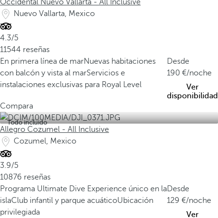
Occidental Nuevo Vallarta - All Inclusive
Nuevo Vallarta, Mexico
4.3/5
11544 reseñas
En primera línea de mar
Nuevas habitaciones
Desde
con balcón y vista al mar
Servicios e
190
/noche
instalaciones exclusivas para Royal Level
Ver
disponibilidad
Compara
Todo incluido
Allegro Cozumel - All Inclusive
Cozumel, Mexico
3.9/5
10876 reseñas
Programa Ultimate Dive Experience único en la
Desde
isla
Club infantil y parque acuático
Ubicación
129
/noche
privilegiada
Ver