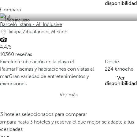
disponibilidad
Compara
Todo incluido
Barceló Ixtapa - All Inclusive
Ixtapa Zihuatanejo, Mexico
4.4/5
10360 reseñas
Excelente ubicación en la playa el
Desde
Palmar
Piscinas y habitaciones con vistas al
224
/noche
mar
Gran variedad de entretenimientos y
Ver
disponibilidad
excursiones
Ver más
/3 hoteles seleccionados para comparar
mpara hasta 3 hoteles y reserva el que mejor se adapte a tus
ecesidades
errar