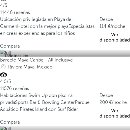
4/5
11446 reseñas
Ubicación privilegiada en Playa del
Desde
Carmen
Hotel con la mejor playa
Especialistas
114
/noche
en crear experiencias para los niños
Ver
disponibilidad
Compara
Todo incluido
Barceló Maya Caribe - All Inclusive
Riviera Maya, Mexico
4.5/5
11576 reseñas
Habitaciones Swim Up con piscina
Desde
privada
Sports Bar & Bowling Center
Parque
200
/noche
Acuático Pirates Island con Surf Rider
Ver
disponibilidad
Compara