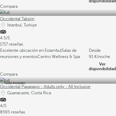
disponibilidad
Compara
Occidental Taksim
Istanbul, Turkiye
4.5/5
1717 reseñas
Excelente ubicación en Estambul
Salas de
Desde
reuniones y eventos
Centro Wellness & Spa
91
/noche
Ver
disponibilidad
Compara
Todo incluido
Occidental Papagayo - Adults only - All Inclusive
Guanacaste, Costa Rica
4/5
8595 reseñas