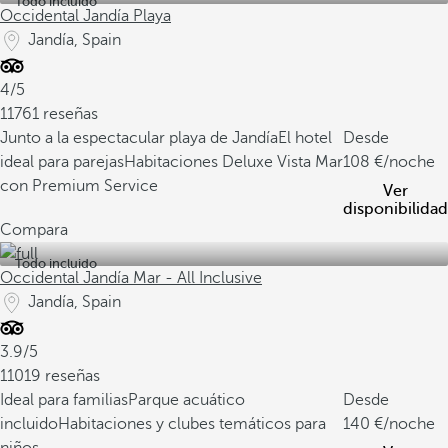
Todo incluido
Occidental Jandía Playa
Jandía, Spain
4/5
11761 reseñas
Junto a la espectacular playa de Jandía
El hotel
Desde
ideal para parejas
Habitaciones Deluxe Vista Mar
108
/noche
con Premium Service
Ver
disponibilidad
Compara
Todo incluido
Occidental Jandía Mar - All Inclusive
Jandía, Spain
3.9/5
11019 reseñas
Ideal para familias
Parque acuático
Desde
incluido
Habitaciones y clubes temáticos para
140
/noche