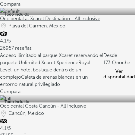
Compara
Todo incluido
Occidental at Xcaret Destination - All Inclusive
Playa del Carmen, Mexico
4.1/5
26957 reseñas
Acceso ilimitado al parque Xcaret reservando el
Desde
paquete Unlimited Xcaret Xperience
Royal
173
/noche
Level, un hotel boutique dentro de un
Ver
disponibilidad
complejo
Caleta de arenas blancas en un
entorno natural privilegiado
Compara
Todo incluido
Occidental Costa Cancún - All Inclusive
Cancún, Mexico
4.1/5