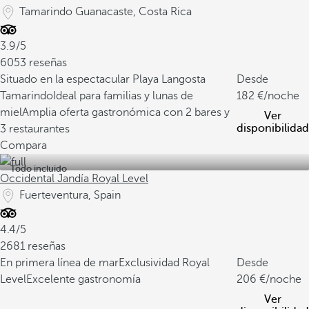
Tamarindo Guanacaste, Costa Rica
3.9/5
6053 reseñas
Situado en la espectacular Playa Langosta
Desde
Tamarindo
Ideal para familias y lunas de
182
/noche
miel
Amplia oferta gastronómica con 2 bares y
Ver
disponibilidad
3 restaurantes
Compara
Todo incluido
Occidental Jandía Royal Level
Fuerteventura, Spain
4.4/5
2681 reseñas
En primera línea de mar
Exclusividad Royal
Desde
Level
Excelente gastronomía
206
/noche
Ver