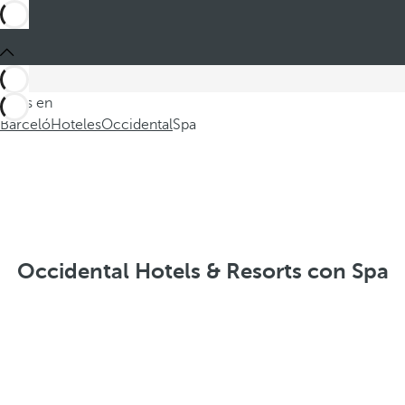
Estás en
Barceló
Hoteles
Occidental
Spa
Occidental Hotels & Resorts con Spa