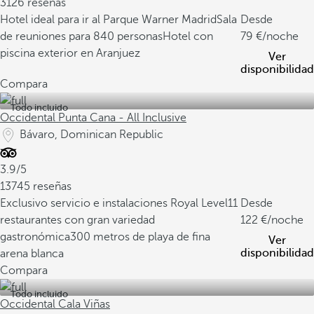
3126 reseñas
Hotel ideal para ir al Parque Warner Madrid
Sala
Desde
de reuniones para 840 personas
Hotel con
79
/noche
piscina exterior en Aranjuez
Ver
disponibilidad
Compara
Todo incluido
Occidental Punta Cana - All Inclusive
Bávaro, Dominican Republic
3.9/5
13745 reseñas
Exclusivo servicio e instalaciones Royal Level
11
Desde
restaurantes con gran variedad
122
/noche
gastronómica
300 metros de playa de fina
Ver
disponibilidad
arena blanca
Compara
Todo incluido
Occidental Cala Viñas