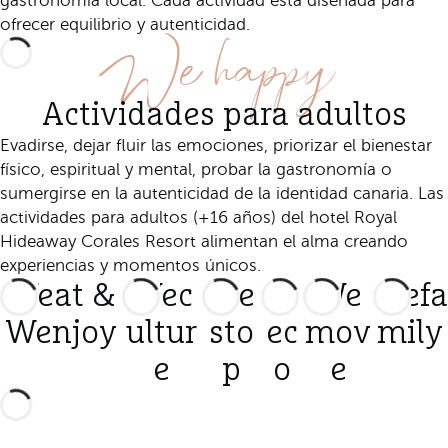
gastronomía local. Cada actividad está diseñada para
We happy
ofrecer equilibrio y autenticidad.
Actividades para adultos
Evadirse, dejar fluir las emociones, priorizar el bienestar
físico, espiritual y mental, probar la gastronomía o
sumergirse en la autenticidad de la identidad canaria. Las
actividades para adultos (+16 años) del hotel Royal
Hideaway Corales Resort alimentan el alma creando
experiencias y momentos únicos.
Weat &
Wec
We
W
We
Wefa
Wenjoy
ultur
sto
ec
mov
mily
e
p
o
e