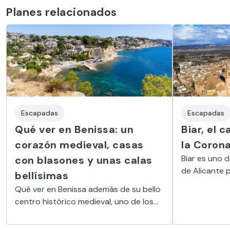
Planes relacionados
Escapadas
Escapadas
Qué ver en Benissa: un
Biar, el 
corazón medieval, casas
la Coron
Biar es uno 
con blasones y unas calas
de Alicante 
bellísimas
grandes cami
Qué ver en Benissa además de su bello
Santiago o el
centro histórico medieval, uno de los
mejor conservados: una iglesia
neogótica y la entrada a la muralla.