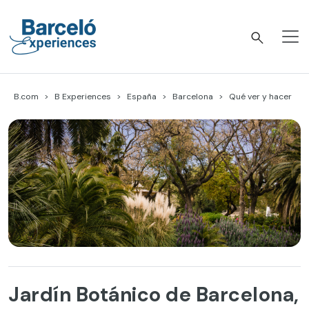
Skip
to
content
Barceló Experiences
B.com
B Experiences
España
Barcelona
Qué ver y hacer
Jardín Botánico de Barcelona,