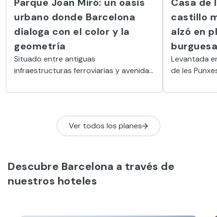
Parque Joan Miró: un oasis
Casa de l
urbano donde Barcelona
castillo 
dialoga con el color y la
alzó en p
geometría
burgues
Situado entre antiguas
Levantada en
infraestructuras ferroviarias y avenidas
de les Punxe
muy transitadas, el Parque Joan Miró
torres afila
es hoy un oasis urbano de zonas
modernista c
verdes, espacios de juego y arte
castillo urba
monumental, con la obra Dona i Ocell
burguesa y la
Ver todos los planes
como punto de referencia y símbolo de
Cadafalch.
la Barcelona más abierta y creativa.
Descubre Barcelona a través de
nuestros hoteles