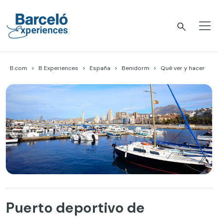
Skip
to
content
Barceló Experiences
B.com
B Experiences
España
Benidorm
Qué ver y hacer
Puerto deportivo de