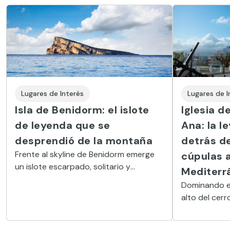
Lugares de Interés
Lugares de I
Isla de Benidorm: el islote
Iglesia d
de leyenda que se
Ana: la l
desprendió de la montaña
detrás d
Frente al skyline de Benidorm emerge
cúpulas a
un islote escarpado, solitario y
Mediterr
cargado de historias que ofrece uno
Dominando el
de los mejores puntos de buceo del
alto del cerr
litoral alicantino..
del Mediterr
neoclásico de