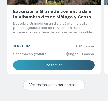
Excursión a Granada con entrada a
la Alhambra desde Málaga y Costa
del Sol
Descubre Granada en un día y déjate maravillar
por la majestuosidad de la Alhambra. ¡Una
experiencia única llena de historia, vistas increíbles
y sabores que no querrás perderte!
108 EUR
10 horas
Cancelación gratuita
Inglés - Español
Reservar
Ver todas las experiencias