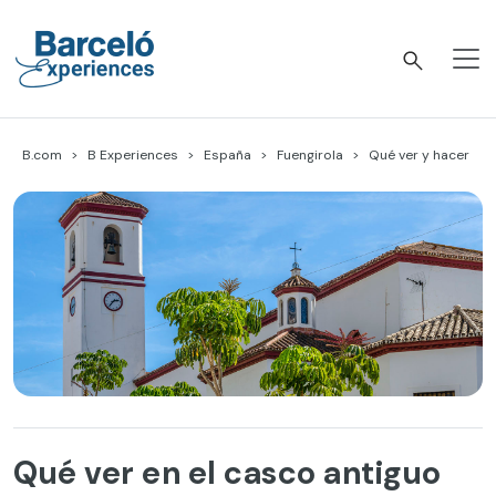
Skip
to
content
Barceló Experiences
B.com
B Experiences
España
Fuengirola
Qué ver y hacer
Qué ver en el casco antiguo