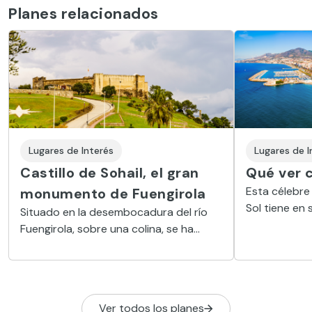
Planes relacionados
Lugares de Interés
Lugares de I
Castillo de Sohail, el gran
Qué ver 
Esta célebre 
monumento de Fuengirola
Sol tiene en
Situado en la desembocadura del río
mucho encan
Fuengirola, sobre una colina, se ha
Torremolinos
convertido con el tiempo en un gran
gran belleza
espacio histórico y cultural
Ver todos los planes