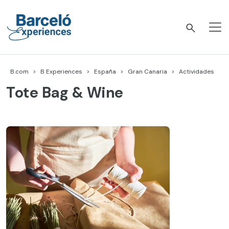
Skip
to
content
Barceló Experiences
B.com
B Experiences
España
Gran Canaria
Actividades
Tote Bag & Wine