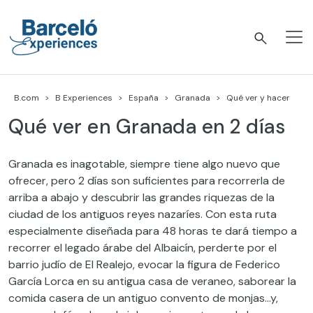
Skip
to
content
Barceló Experiences
B.com
B Experiences
España
Granada
Qué ver y hacer
Qué ver en Granada en 2 días
Granada es inagotable, siempre tiene algo nuevo que
ofrecer, pero 2 días son suficientes para recorrerla de
arriba a abajo y descubrir las grandes riquezas de la
ciudad de los antiguos reyes nazaríes. Con esta ruta
especialmente diseñada para 48 horas te dará tiempo a
recorrer el legado árabe del Albaicín, perderte por el
barrio judío de El Realejo, evocar la figura de Federico
García Lorca en su antigua casa de veraneo, saborear la
comida casera de un antiguo convento de monjas…y,