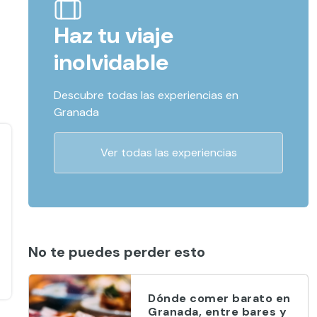
Haz tu viaje
inolvidable
Descubre todas las experiencias en
Granada
Ver todas las experiencias
No te puedes perder esto
Dónde comer barato en
Granada, entre bares y