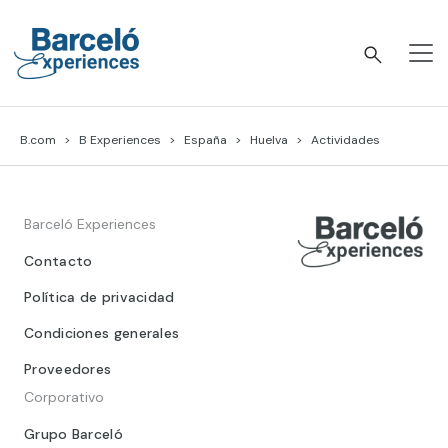
Skip
to
content
Barceló Experiences
B.com
B Experiences
España
Huelva
Actividades
Barceló Experiences
Contacto
Política de privacidad
Condiciones generales
Proveedores
Corporativo
Grupo Barceló