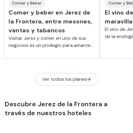
Comer y Beber
Comer y Be
Comer y beber en Jerez de
El vino d
la Frontera, entre mesones,
maravilla
El vino de Je
ventas y tabancos
de la enolog
Visitar Jerez y comer en uno de sus
personalidad
negocios es un privilegio para amantes
mucho la pen
de la buena mesa. Porque los mejores
platos de las cocinas tradicional y
creativa se armonizan con esos
maravillosos vinos locales.
Ver todos los planes
Descubre Jerez de la Frontera a
través de nuestros hoteles