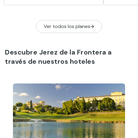
con mayor recorrido histórico. Varias
cofradías nacidas en el siglo XVI
desaparecieron por el devenir de los
Ver todos los planes
tiempos, pero se reinventaron en el
siglo XX.
Descubre Jerez de la Frontera a
través de nuestros hoteles