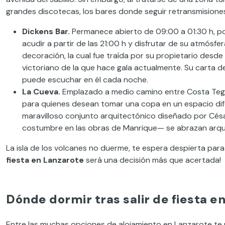
grandes discotecas, los bares donde seguir retransmisiones
Dickens Bar.
Permanece abierto de 09:00 a 01:30 h, po
acudir a partir de las 21:00 h y disfrutar de su atmósfer
decoración, la cual fue traída por su propietario desde
victoriano de la que hace gala actualmente. Su carta d
puede escuchar en él cada noche.
La Cueva.
Emplazado a medio camino entre Costa Tegu
para quienes desean tomar una copa en un espacio dife
maravilloso conjunto arquitectónico diseñado por Cé
costumbre en las obras de Manrique— se abrazan arqui
La isla de los volcanes no duerme, te espera despierta para
fiesta en Lanzarote
será una decisión más que acertada!
Dónde dormir tras salir de fiesta e
Entre las muchas opciones de alojamiento en Lanzarote te