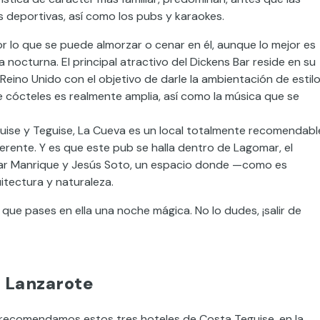
 deportivas, así como los pubs y karaokes.
r lo que se puede almorzar o cenar en él, aunque lo mejor es
a nocturna. El principal atractivo del Dickens Bar reside en su
 Reino Unido con el objetivo de darle la ambientación de estil
e cócteles es realmente amplia, así como la música que se
ise y Teguise, La Cueva es un local totalmente recomendabl
rente. Y es que este pub se halla dentro de Lagomar, el
sar Manrique y Jesús Soto, un espacio donde —como es
tectura y naturaleza.
 que pases en ella una noche mágica. No lo dudes, ¡salir de
n Lanzarote
 recomendamos estos tres hoteles de Costa Teguise, en la