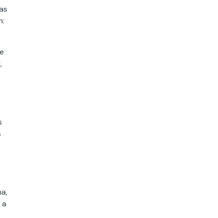
das
n:
ye
,
s
s
a,
 a