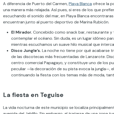
A diferencia de Puerto del Carmen,
Playa Blanca
ofrece la p
una manera más relajada. Así pues, si eres de los que prefi
escuchando el sonido del mar, en Playa Blanca encontraras l
encuentran junto al puerto deportivo de Marina Rubicón.
El Mirador.
Concebido como snack bar, restaurante y ter
contemplar el océano. Sin duda, es un lugar idóneo para
mientras escuchamos un suave hilo musical que intercal
Disco Jungle’s.
La noche no tiene por qué acabarse tr
de las discotecas más frecuentadas de Lanzarote. Disco
centro comercial Papagayo, y constituye uno de los punt
peculiar —la decoración de su pista evoca la jungla—, el 
continuando la fiesta con los temas más de moda, tant
La fiesta en Teguise
La vida nocturna de este municipio se localiza principalme
avenida del Jablillo. Sin embargo, al tratarse de una zona tu