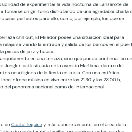
osibilidad de experimentar la vida nocturna de Lanzarote de
ere tomarse un gin tonic disfrutando de una agradable charla 
ocales perfectos para ello, como, por ejemplo, los que se
raza chill out, El Mirador posee una situación ideal para
 relajarse viendo la entrada y salida de los barcos en el puer
a piezas de jazz y house.
anquilamente en una terraza, sino que puede continuar en u
 Jungle’s está situada en la avenida Marítima, dentro del
os neurálgicos de la fiesta en la isla. Con una estética
local ofrece música en vivo entre las 21.30 y las 23:00 h,
o del panorama nacional como del internacional.
nte en
Costa Teguise
y, más concretamente, en el área de la
rística de carácter más familiar, predominan, antes que las