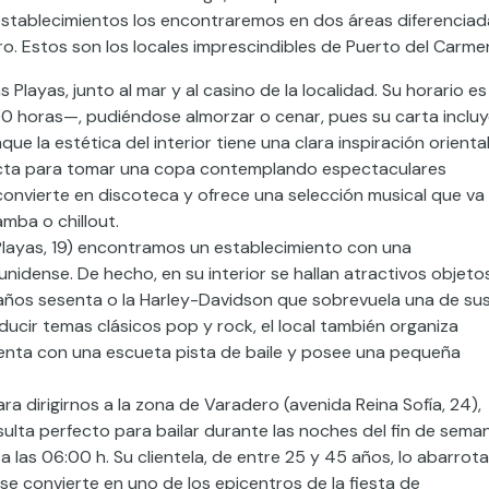
 establecimientos los encontraremos en dos áreas diferencia
ero. Estos son los locales imprescindibles de Puerto del Carme
 Playas, junto al mar y al casino de la localidad. Su horario es
0 horas—, pudiéndose almorzar o cenar, pues su carta inclu
e la estética del interior tiene una clara inspiración oriental
rfecta para tomar una copa contemplando espectaculares
 convierte en discoteca y ofrece una selección musical que va
mba o chillout.
 Playas, 19) encontramos un establecimiento con una
dense. De hecho, en su interior se hallan atractivos objeto
años sesenta o la Harley-Davidson que sobrevuela una de su
ducir temas clásicos pop y rock, el local también organiza
enta con una escueta pista de baile y posee una pequeña
a dirigirnos a la zona de Varadero (avenida Reina Sofía, 24),
lta perfecto para bailar durante las noches del fin de seman
 las 06:00 h. Su clientela, de entre 25 y 45 años, lo abarrota
 se convierte en uno de los epicentros de la fiesta de