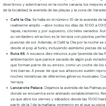
divertirnos y adentrarnos en la noche canaria, los mejores
de la localidad, la avenida de las playas y la zona de Varad
Café la Ola.
Se halla en el número 10 de la avenida de las
realmente amplio —abre todos los días de 10:00 a 03:0
tapas, raciones y, por supuesto, cócteles variados. Aunqu
su verdadero atractivo es la terraza con piscina, pe
puestas de sol. Además, el Café la Ola por la noche se
desde el pop al funky, incluyendo asimismo piezas de sa
Ruta 66.
A escasos diez minutos a pie (avenida de las
ambientación que parece sacada de algún pub estadouni
que forman parte de su atrezo, como un coche de los 
tres barras. A pesar de que sus altavoces suelen repro
noches temáticas de diferentes géneros musicales. Cu
terraza.
Lanzarote Palace.
Dejamos la avenida de las Palmas par
donde se encuentra este animado establecimiento. Resu
ya que abre los viernes y sábados desde las 15:00 hasta
partir de la 1 de la mañana, momento en el que su pista