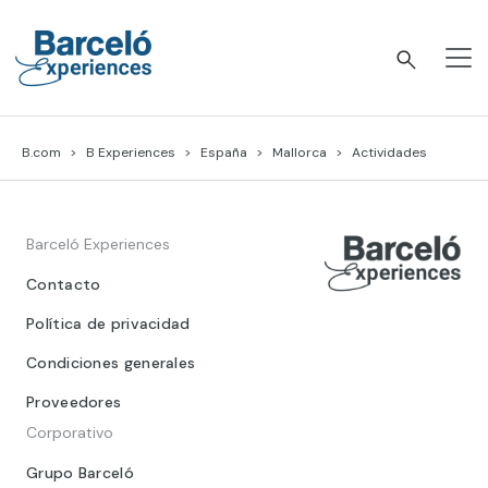
Skip
to
content
Barceló Experiences
B.com
B Experiences
España
Mallorca
Actividades
Barceló Experiences
Contacto
Política de privacidad
Condiciones generales
Proveedores
Corporativo
Grupo Barceló